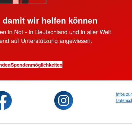
, damit wir helfen können
n in Not - in Deutschland und in aller Welt.
ngend auf Unterstützung angewiesen.
enden
Spendenmöglichkeiten
Infos zu
Datensc