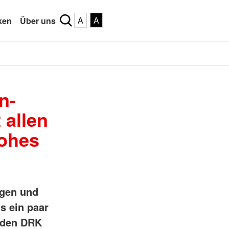
A
A
ken
Über uns
n-
 allen
rohes
ngen und
s ein paar
r den DRK