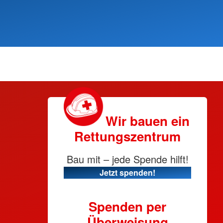
Wir bauen ein
Rettungszentrum
Bau mit – jede Spende hilft!
Jetzt spenden!
Spenden per
Überweisung