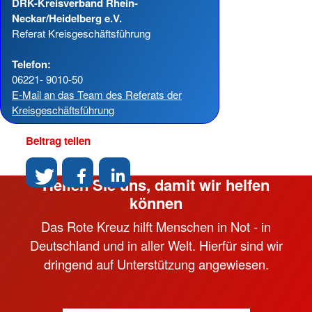
DRK-Kreisverband Rhein-
Neckar/Heidelberg e.V.
Referat Kreisgeschäftsführung
Telefon:
06221- 9010-50
E-Mail an das Team des Referats der
Kreisgeschäftsführung
Beitrag teilen
Helfen Sie uns, damit wir helfen
können
Das Rote Kreuz hilft Menschen in Not - in
Deutschland und in aller Welt. Hierfür sind wir
dringend auf Unterstützung angewiesen.