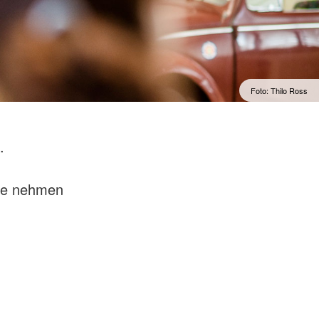
Foto: Thilo Ross
.
te nehmen