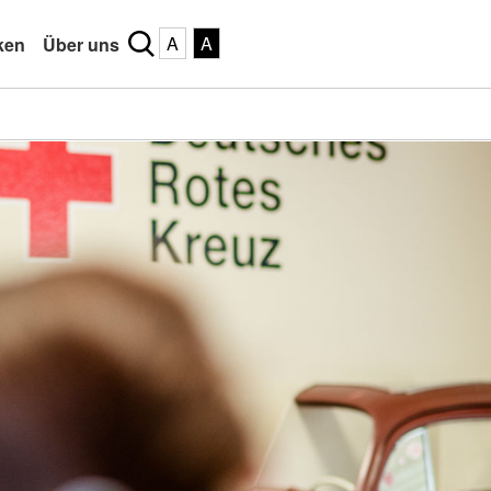
A
A
ken
Über uns