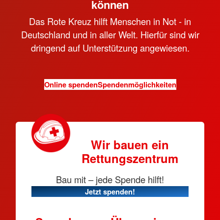
können
Das Rote Kreuz hilft Menschen in Not - in
Deutschland und in aller Welt. Hierfür sind wir
dringend auf Unterstützung angewiesen.
Online spenden
Spendenmöglichkeiten
Wir bauen ein
Rettungszentrum
Bau mit – jede Spende hilft!
Jetzt spenden!