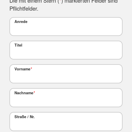
Die mit einem Stern (
*
) markierten Felder sind
Pflichtfelder.
Anrede
Titel
Vorname
*
Nachname
*
Straße / Nr.