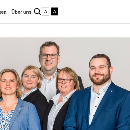
A
A
ken
Über uns