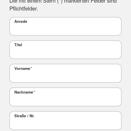
Die mit einem Stern (
*
) markierten Felder sind
Pflichtfelder.
Anrede
Titel
Vorname
*
Nachname
*
Straße / Nr.