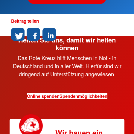
Beitrag teilen
Helfen Sie uns, damit wir helfen
können
Das Rote Kreuz hilft Menschen in Not - in
Deutschland und in aller Welt. Hierfür sind wir
dringend auf Unterstützung angewiesen.
Online spenden
Spendenmöglichkeiten
Wir bauen ein