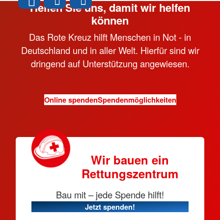
Helfen Sie uns, damit wir helfen
können
Das Rote Kreuz hilft Menschen in Not - in
Deutschland und in aller Welt. Hierfür sind wir
dringend auf Unterstützung angewiesen.
Online spenden
Spendenmöglichkeiten
Wir bauen ein
Rettungszentrum
Bau mit – jede Spende hilft!
Jetzt spenden!